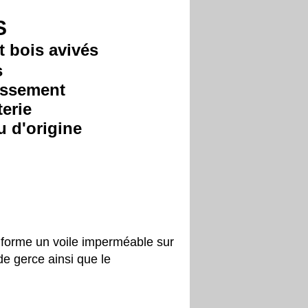
S
t bois avivés
s
issement
terie
u d'origine
i forme un voile imperméable sur
de gerce ainsi que le