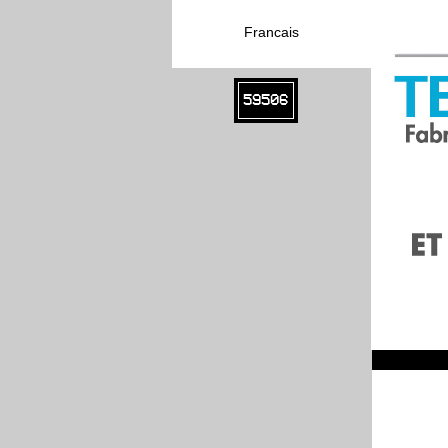
Francais
59506