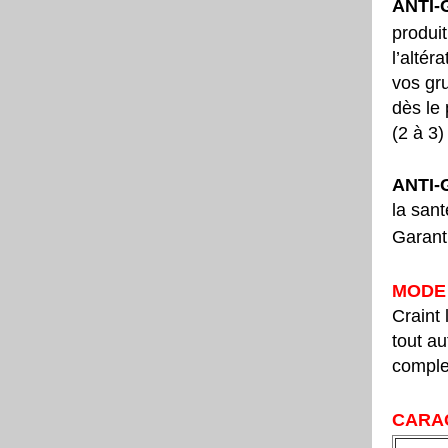
ANTI-
produit
l’altér
vos gru
dès le
(2 à 3)
ANTI-
la sant
Garanti
MODE 
Craint 
tout au
comple
CARAC