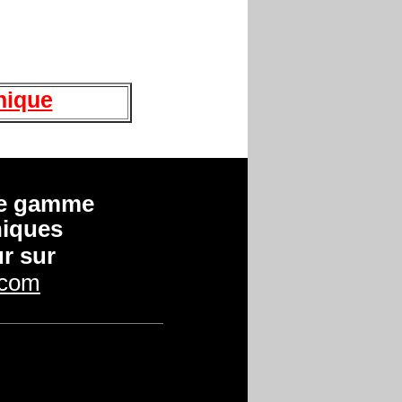
nique
tre gamme
niques
r sur
.com