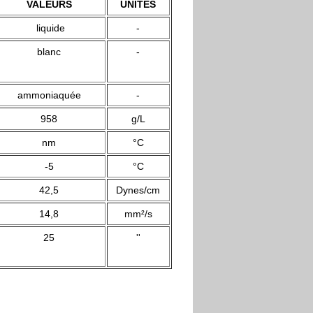
VALEURS
UNITÉS
liquide
-
blanc
-
ammoniaquée
-
958
g/L
nm
°C
-5
°C
42,5
Dynes/cm
14,8
mm²/s
25
''