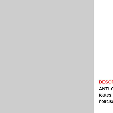
DESCR
ANTI-
toutes 
noirci