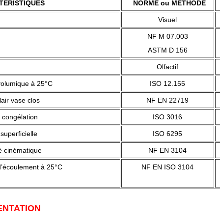
TÉRISTIQUES
NORME ou MÉTHODE
Visuel
NF M 07.003
ASTM D 156
Olfactif
olumique à 25°C
ISO 12.155
 éclair vase clos
NF EN 22719
 congélation
ISO 3016
superficielle
ISO 6295
é cinématique
NF EN 3104
’écoulement à 25°C
NF EN ISO 3104
ENTATION