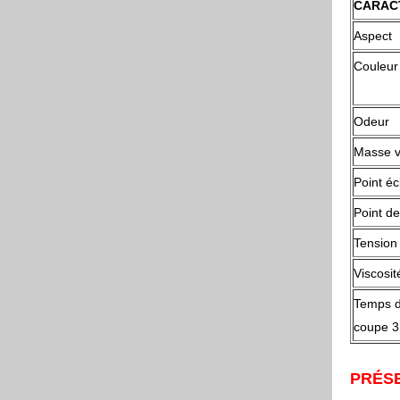
CARAC
Aspect
Couleur
Odeur
Masse v
Point
Point de
Tension 
Viscosit
Temps d
coupe 3
PRÉS