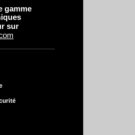
tre gamme
niques
r sur
.com
ue
curité