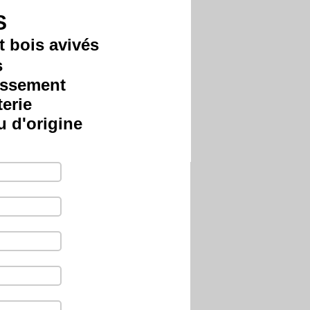
S
t bois avivés
s
issement
terie
u d'origine