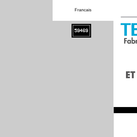
Francais
59469