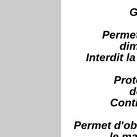
G
Permet
dim
Interdit l
Prot
d
Cont
Permet d'obt
le ma