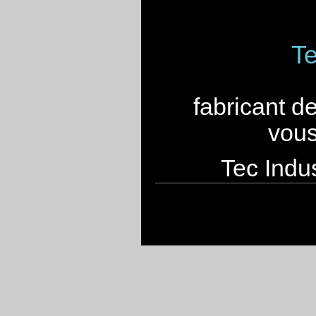
Te
fabricant d
vous
Tec Indus