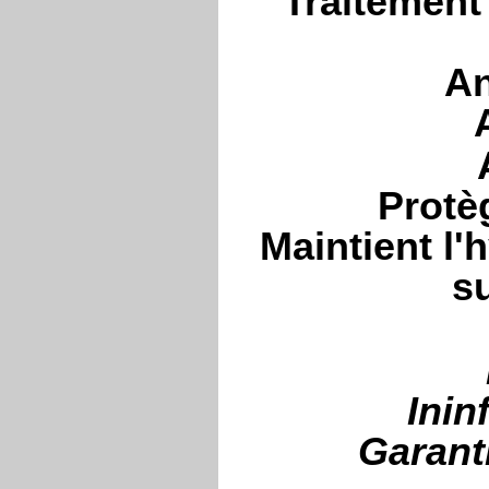
Traitement
An
Protèg
Maintient l'
s
Inin
Garant